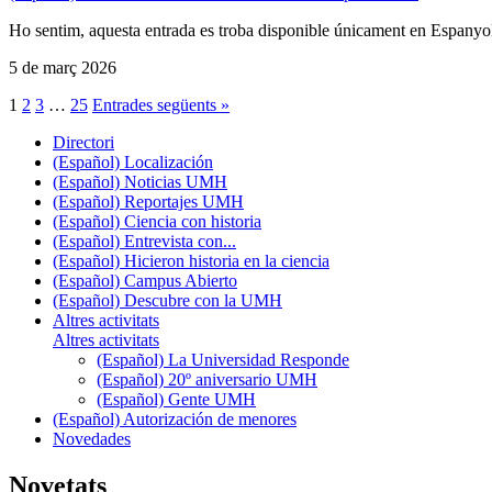
Ho sentim, aquesta entrada es troba disponible únicament en Espanyo
5 de març 2026
1
2
3
…
25
Entrades següents »
Directori
(Español) Localización
(Español) Noticias UMH
(Español) Reportajes UMH
(Español) Ciencia con historia
(Español) Entrevista con...
(Español) Hicieron historia en la ciencia
(Español) Campus Abierto
(Español) Descubre con la UMH
Altres activitats
Altres activitats
(Español) La Universidad Responde
(Español) 20º aniversario UMH
(Español) Gente UMH
(Español) Autorización de menores
Novedades
Novetats