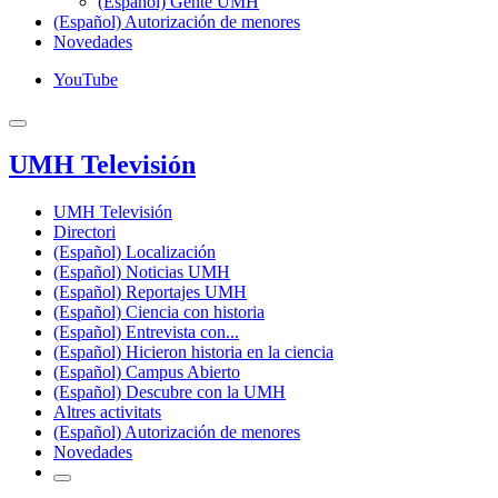
(Español) Gente UMH
(Español) Autorización de menores
Novedades
YouTube
UMH Televisión
UMH Televisión
Directori
(Español) Localización
(Español) Noticias UMH
(Español) Reportajes UMH
(Español) Ciencia con historia
(Español) Entrevista con...
(Español) Hicieron historia en la ciencia
(Español) Campus Abierto
(Español) Descubre con la UMH
Altres activitats
(Español) Autorización de menores
Novedades