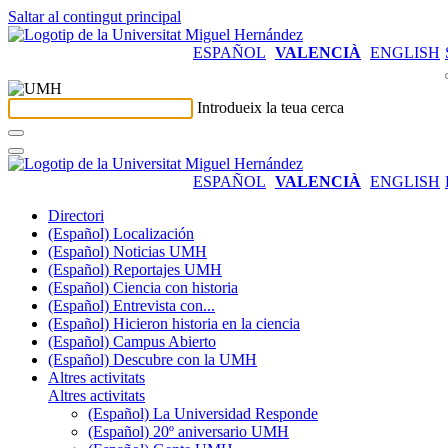
Saltar al contingut principal
ESPAÑOL
VALENCIÀ
ENGLISH
Introdueix la teua cerca
ESPAÑOL
VALENCIÀ
ENGLISH
Directori
(Español) Localización
(Español) Noticias UMH
(Español) Reportajes UMH
(Español) Ciencia con historia
(Español) Entrevista con...
(Español) Hicieron historia en la ciencia
(Español) Campus Abierto
(Español) Descubre con la UMH
Altres activitats
Altres activitats
(Español) La Universidad Responde
(Español) 20º aniversario UMH