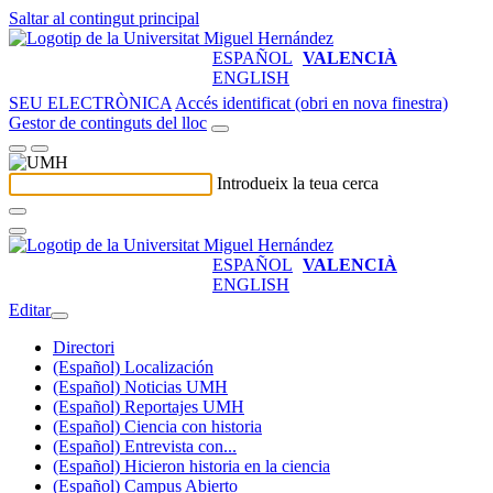
Saltar al contingut principal
ESPAÑOL
VALENCIÀ
ENGLISH
SEU ELECTRÒNICA
Accés identificat (obri en nova finestra)
Gestor de continguts del lloc
Introdueix la teua cerca
ESPAÑOL
VALENCIÀ
ENGLISH
Editar
Directori
(Español) Localización
(Español) Noticias UMH
(Español) Reportajes UMH
(Español) Ciencia con historia
(Español) Entrevista con...
(Español) Hicieron historia en la ciencia
(Español) Campus Abierto