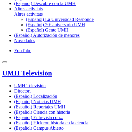
(Español) Descubre con la UMH
Altres activitats
Altres activitats
(Español) La Universidad Responde
(Español) 20º aniversario UMH
(Español) Gente UMH
(Español) Autorización de menores
Novedades
YouTube
UMH Televisión
UMH Televisión
Directori
(Español) Localización
(Español) Noticias UMH
(Español) Reportajes UMH
(Español) Ciencia con historia
(Español) Entrevista con...
(Español) Hicieron historia en la ciencia
(Español) Campus Abierto