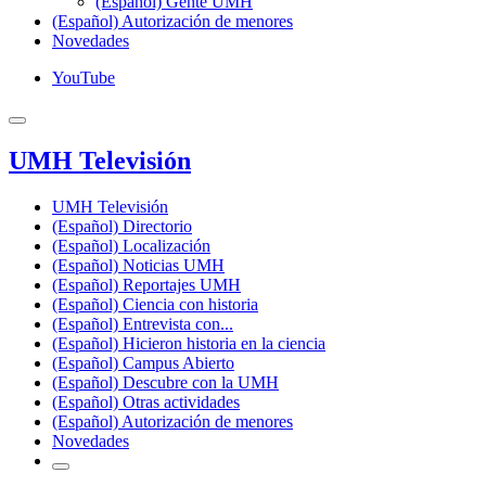
(Español) Gente UMH
(Español) Autorización de menores
Novedades
YouTube
UMH Televisión
UMH Televisión
(Español) Directorio
(Español) Localización
(Español) Noticias UMH
(Español) Reportajes UMH
(Español) Ciencia con historia
(Español) Entrevista con...
(Español) Hicieron historia en la ciencia
(Español) Campus Abierto
(Español) Descubre con la UMH
(Español) Otras actividades
(Español) Autorización de menores
Novedades