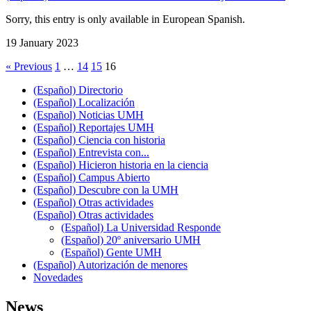
Sorry, this entry is only available in European Spanish.
19 January 2023
« Previous
1
…
14
15
16
(Español) Directorio
(Español) Localización
(Español) Noticias UMH
(Español) Reportajes UMH
(Español) Ciencia con historia
(Español) Entrevista con...
(Español) Hicieron historia en la ciencia
(Español) Campus Abierto
(Español) Descubre con la UMH
(Español) Otras actividades
(Español) Otras actividades
(Español) La Universidad Responde
(Español) 20º aniversario UMH
(Español) Gente UMH
(Español) Autorización de menores
Novedades
News