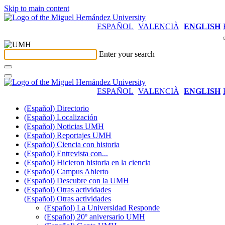
Skip to main content
ESPAÑOL
VALENCIÀ
ENGLISH
Enter your search
ESPAÑOL
VALENCIÀ
ENGLISH
(Español) Directorio
(Español) Localización
(Español) Noticias UMH
(Español) Reportajes UMH
(Español) Ciencia con historia
(Español) Entrevista con...
(Español) Hicieron historia en la ciencia
(Español) Campus Abierto
(Español) Descubre con la UMH
(Español) Otras actividades
(Español) Otras actividades
(Español) La Universidad Responde
(Español) 20º aniversario UMH