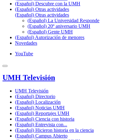
(Español) Descubre con la UMH
(Español) Otras actividades
(Español) Otras actividades
(Español) La Universidad Responde
(Español) 20º aniversario UMH
(Español) Gente UMH
(Español) Autorización de menores
Novedades
YouTube
UMH Televisión
UMH Televisión
(Español) Directorio
(Español) Localización
(Español) Noticias UMH
(Español) Reportajes UMH
(Español) Ciencia con historia
(Español) Entrevista con...
(Español) Hicieron historia en la ciencia
(Español) Campus Abierto