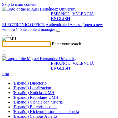
Skip to main content
ESPAÑOL
VALENCIÀ
ENGLISH
ELECTRONIC OFFICE
Authenticated Access (open a new
window)
Site content manager
Enter your search
ESPAÑOL
VALENCIÀ
ENGLISH
Edit
(Español) Directorio
(Español) Localización
(Español) Noticias UMH
(Español) Reportajes UMH
(Español) Ciencia con historia
(Español) Entrevista con...
(Español) Hicieron historia en la ciencia
(Español) Campus Abierto