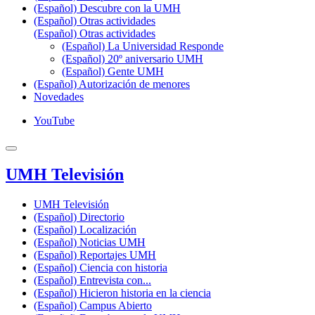
(Español) Descubre con la UMH
(Español) Otras actividades
(Español) Otras actividades
(Español) La Universidad Responde
(Español) 20º aniversario UMH
(Español) Gente UMH
(Español) Autorización de menores
Novedades
YouTube
UMH Televisión
UMH Televisión
(Español) Directorio
(Español) Localización
(Español) Noticias UMH
(Español) Reportajes UMH
(Español) Ciencia con historia
(Español) Entrevista con...
(Español) Hicieron historia en la ciencia
(Español) Campus Abierto