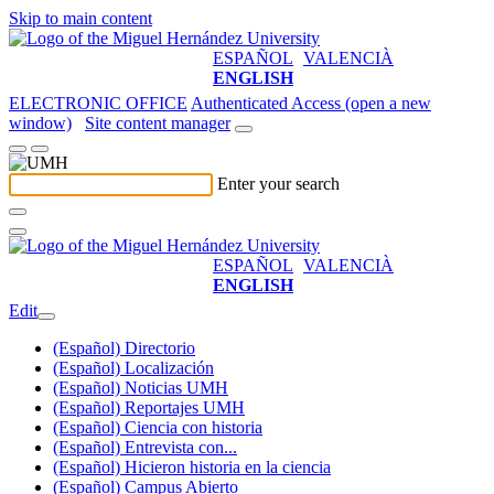
Skip to main content
ESPAÑOL
VALENCIÀ
ENGLISH
ELECTRONIC OFFICE
Authenticated Access (open a new
window)
Site content manager
Enter your search
ESPAÑOL
VALENCIÀ
ENGLISH
Edit
(Español) Directorio
(Español) Localización
(Español) Noticias UMH
(Español) Reportajes UMH
(Español) Ciencia con historia
(Español) Entrevista con...
(Español) Hicieron historia en la ciencia
(Español) Campus Abierto