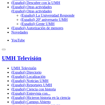
(Español) Descubre con la UMH
(Español) Otras actividades
(Español) Otras actividades
(Español) La Universidad Responde
(Español) 20º aniversario UMH
(Español) Gente UMH
(Español) Autorización de menores
Novedades
YouTube
UMH Televisión
UMH Televisión
(Español) Directorio
(Español) Localización
(Español) Noticias UMH
(Español) Reportajes UMH
(Español) Ciencia con historia
(Español) Entrevista con...
(Español) Hicieron historia en la ciencia
(Español) Campus Abierto