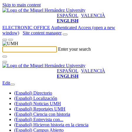
Skip to main content
ESPAÑOL
VALENCIÀ
ENGLISH
ELECTRONIC OFFICE
Authenticated Access (open a new
window)
Site content manager
Enter your search
ESPAÑOL
VALENCIÀ
ENGLISH
Edit
(Español) Directorio
(Español) Localización
(Español) Noticias UMH
(Español) Reportajes UMH
(Español) Ciencia con historia
(Español) Entrevista con...
(Español) Hicieron historia en la ciencia
(Español) Campus Abierto