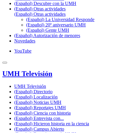
(Español) Descubre con la UMH
(Español) Otras actividades
(Español) Otras actividades
(Español) La Universidad Responde
(Español) 20º aniversario UMH
(Español) Gente UMH
(Español) Autorización de menores
Novedades
YouTube
UMH Televisión
UMH Televisión
(Español) Directorio
(Español) Localización
(Español) Noticias UMH
(Español) Reportajes UMH
(Español) Ciencia con historia
(Español) Entrevista con...
(Español) Hicieron historia en la ciencia
(Español) Campus Abierto