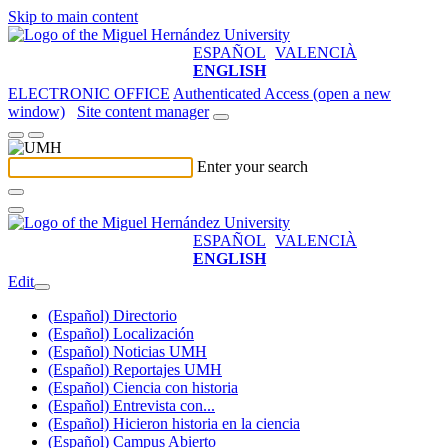
Skip to main content
ESPAÑOL
VALENCIÀ
ENGLISH
ELECTRONIC OFFICE
Authenticated Access (open a new
window)
Site content manager
Enter your search
ESPAÑOL
VALENCIÀ
ENGLISH
Edit
(Español) Directorio
(Español) Localización
(Español) Noticias UMH
(Español) Reportajes UMH
(Español) Ciencia con historia
(Español) Entrevista con...
(Español) Hicieron historia en la ciencia
(Español) Campus Abierto