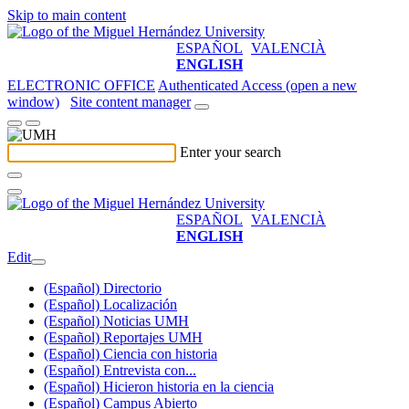
Skip to main content
ESPAÑOL
VALENCIÀ
ENGLISH
ELECTRONIC OFFICE
Authenticated Access (open a new
window)
Site content manager
Enter your search
ESPAÑOL
VALENCIÀ
ENGLISH
Edit
(Español) Directorio
(Español) Localización
(Español) Noticias UMH
(Español) Reportajes UMH
(Español) Ciencia con historia
(Español) Entrevista con...
(Español) Hicieron historia en la ciencia
(Español) Campus Abierto