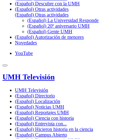
(Español) Descubre con la UMH
(Español) Otras actividades
(Español) Otras actividades
(Español) La Universidad Responde
(Español) 20º aniversario UMH
(Español) Gente UMH
(Español) Autorización de menores
Novedades
YouTube
UMH Televisión
UMH Televisión
(Español) Directorio
(Español) Localización
(Español) Noticias UMH
(Español) Reportajes UMH
(Español) Ciencia con historia
(Español) Entrevista con...
(Español) Hicieron historia en la ciencia
(Español) Campus Abierto