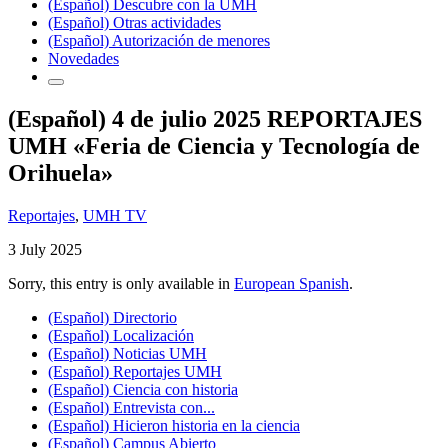
(Español) Descubre con la UMH
(Español) Otras actividades
(Español) Autorización de menores
Novedades
(Español) 4 de julio 2025 REPORTAJES
UMH «Feria de Ciencia y Tecnología de
Orihuela»
Reportajes
,
UMH TV
3 July 2025
Sorry, this entry is only available in
European Spanish
.
(Español) Directorio
(Español) Localización
(Español) Noticias UMH
(Español) Reportajes UMH
(Español) Ciencia con historia
(Español) Entrevista con...
(Español) Hicieron historia en la ciencia
(Español) Campus Abierto