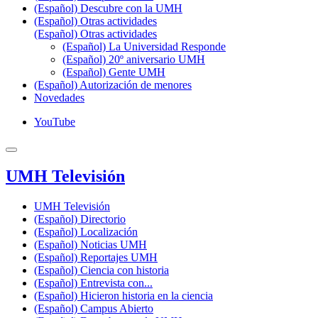
(Español) Descubre con la UMH
(Español) Otras actividades
(Español) Otras actividades
(Español) La Universidad Responde
(Español) 20º aniversario UMH
(Español) Gente UMH
(Español) Autorización de menores
Novedades
YouTube
UMH Televisión
UMH Televisión
(Español) Directorio
(Español) Localización
(Español) Noticias UMH
(Español) Reportajes UMH
(Español) Ciencia con historia
(Español) Entrevista con...
(Español) Hicieron historia en la ciencia
(Español) Campus Abierto