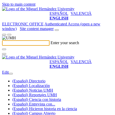
Skip to main content
ESPAÑOL
VALENCIÀ
ENGLISH
ELECTRONIC OFFICE
Authenticated Access (open a new
window)
Site content manager
Enter your search
ESPAÑOL
VALENCIÀ
ENGLISH
Edit
(Español) Directorio
(Español) Localización
(Español) Noticias UMH
(Español) Reportajes UMH
(Español) Ciencia con historia
(Español) Entrevista con...
(Español) Hicieron historia en la ciencia
(Español) Campus Abierto