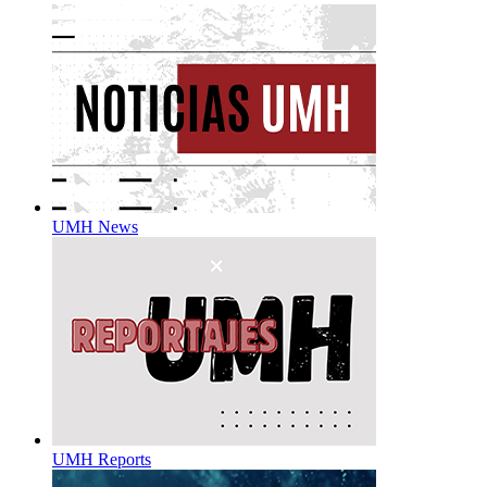
UMH News
UMH Reports