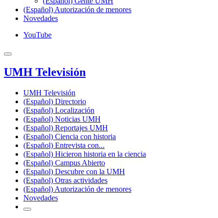
(Español) Gente UMH
(Español) Autorización de menores
Novedades
YouTube
UMH Televisión
UMH Televisión
(Español) Directorio
(Español) Localización
(Español) Noticias UMH
(Español) Reportajes UMH
(Español) Ciencia con historia
(Español) Entrevista con...
(Español) Hicieron historia en la ciencia
(Español) Campus Abierto
(Español) Descubre con la UMH
(Español) Otras actividades
(Español) Autorización de menores
Novedades