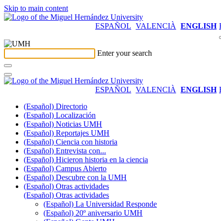
Skip to main content
ESPAÑOL
VALENCIÀ
ENGLISH
Enter your search
ESPAÑOL
VALENCIÀ
ENGLISH
(Español) Directorio
(Español) Localización
(Español) Noticias UMH
(Español) Reportajes UMH
(Español) Ciencia con historia
(Español) Entrevista con...
(Español) Hicieron historia en la ciencia
(Español) Campus Abierto
(Español) Descubre con la UMH
(Español) Otras actividades
(Español) Otras actividades
(Español) La Universidad Responde
(Español) 20º aniversario UMH