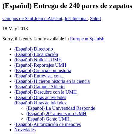
(Español) Entrega de 240 pares de zapatos
Campus de Sant Joan d'Alacant
,
Institucional
,
Salud
18 May 2018
Sorry, this entry is only available in
European Spanish
.
(Español) Directorio
(Español) Localización
(Español) Noticias UMH
(Español) Reportajes UMH
(Español) Ciencia con historia
(Español) Entrevista con...
(Español) Hicieron historia en la ciencia
(Español) Campus Abierto
(Español) Descubre con la UMH
(Español) Otras actividades
(Español) Otras actividades
(Español) La Universidad Responde
(Español) 20º aniversario UMH
(Español) Gente UMH
(Español) Autorización de menores
Novedades